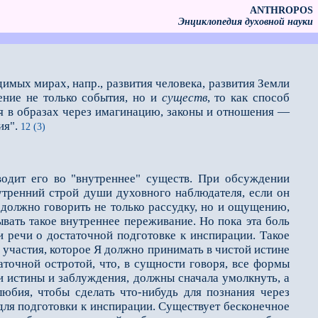
ANTHROPOS
Энциклопедия духовной науки
имых мирах, напр., развития человека, развития Земли
ение не только события, но и
существ
, то как способ
я в образах через имагина­цию, законы и отношения —
ия".
12 (3)
водит его во "внутрен­нее" существ. При обсуждении
утренний строй души духовного наблюдателя, если он
е должно говорить не только рассудку, но и ощущению,
ать такое внутреннее пе­реживание. Но пока эта боль
 и речи о достаточной подготовке к инспирации. Такое
 участия, которое Я должно принимать в чистой истине
аточной остротой, что, в сущности говоря, все формы
и истины и заблуждения, должны сначала умолкнуть, а
любия, чтобы сделать что-нибудь для познания через
для подго­товки к инспирации. Существует бесконечное