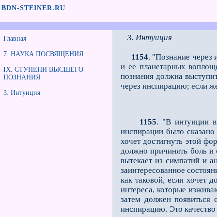
BDN-STEINER.RU
3. Интуиция
Главная
7. НАУКА ПОСВЯЩЕНИЯ
1154
. "Познание через
и ее планетарных воплощ
IX. СТУПЕНИ ВЫСШЕГО
познания должна высту­пи
ПОЗНАНИЯ
через инспирацию; если же
3. Интуиция
1155
. "В интуиции в
инспирации было сказано
хочет достигнуть этой фо
должно причинять боль и 
вытекает из симпатий и а
заинтересованное состояни
как таковой, если хочет 
интереса, которые изжива
затем должен появить­ся
инспирацию. Это качество