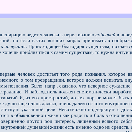
 инспирацию ведет человека к переживанию
событий
в невид
ений; но если в этих высших ми­рах принимать в соображ
ть
интуиция
. Происходящее благодаря существам, познаетс
 хочешь приблизиться к самим существам, то нуж­на интуиц
первые человек достигает того рода познания, которое в
 немного о том превращении, которое должен испытать вн
рмы познания. Было, напр., сказано, что неверное суждени
страдание. И наблюдатель должен систематически вырабатыв
нтипатий Я, из его пристрастий, до тех пор не может быть
е души еще очень далеко, очень далеко от того внутреннего
достигнуть указанной цели. Невозможно подчеркнуть с дост
ются в обыкновенной жизни как радость и боль в отношени
 совершенно другой род интереса, лишенный всякого себя
 внутренней душевной жизни есть именно одно из средств, 