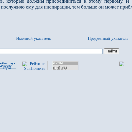
тв, которые должны присоединить­ся к этому первому. И
 по­служило ему для инспирации, тем больше он может прибл
Именной указатель
Предметный указатель