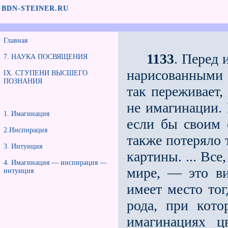
BDN-STEINER.RU
Главная
1133
. Перед 
7. НАУКА ПОСВЯЩЕНИЯ
нарисованными 
IX. СТУПЕНИ ВЫСШЕГО
ПОЗНАНИЯ
так переживает,
не имагинации. 
1. Имагинация
если бы своим 
2.Инспирация
также потеряло 
3. Интуиция
картины. ... Все
4. Имагинация — инспирация —
мире, — это ви
интуиция
имеет место тог
рода, при кото
имагинациях ц