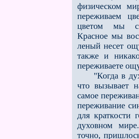
физическом мир
переживаем цв
цветом мы св
Красное мы восп
леный несет ощ
также и никак
переживаете ощ
"Когда в духов
что вызывает н
самое переживан
переживание син
для краткости 
духовном мире
точно, пришлос