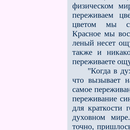
физическом мир
переживаем цв
цветом мы св
Красное мы восп
леный несет ощ
также и никак
переживаете ощ
"Когда в духов
что вызывает н
самое переживан
переживание син
для краткости 
духовном мире
точно, пришлос