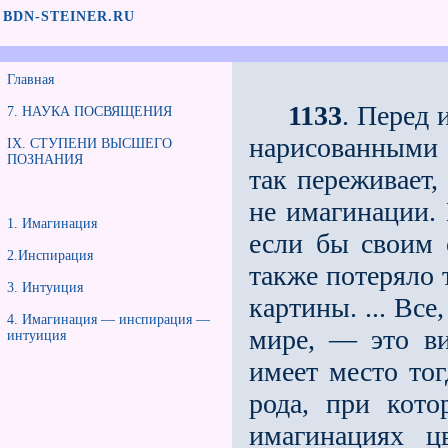
BDN-STEINER.RU
Главная
1133
. Перед 
7. НАУКА ПОСВЯЩЕНИЯ
нарисованными 
IX. СТУПЕНИ ВЫСШЕГО
ПОЗНАНИЯ
так переживает,
не имагинации. 
1. Имагинация
если бы своим 
2.Инспирация
также потеряло 
3. Интуиция
картины. ... Все
4. Имагинация — инспирация —
мире, — это ви
интуиция
имеет место тог
рода, при кото
имагинациях ц