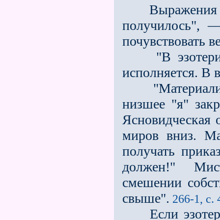
Выражения тип
получилось", —
почувствовать в
"В эзотерике 
исполняется. В 
"Материалисти
низшее "я" зак
Ясновидческая 
миров вниз. Ма
получать прика
должен!" Мис
смешении собст
свыше".
266-1, с.
Если эзотерик