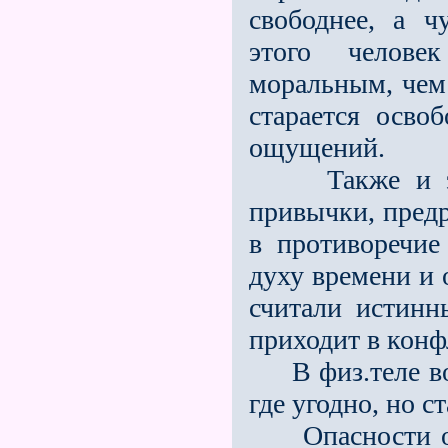
свободнее, а ч
этого челове
моральным, чем 
старается осво
ощущений.
Также и эф.те
привычки, пред
в противоречие
духу времени и
считали истинн
приходит в кон
В физ.теле воз
где угодно, но с
Опасности от 