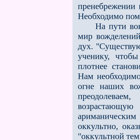
пренебрежении 
Необходимо пом
На пути вовну
мир вожделений
дух. "Существу
ученику, чтобы
плотнее станов
Нам необходимо
огне наших во
преодолеваем
возрастающу
ариманическим 
оккультно, оказ
"оккультной тем