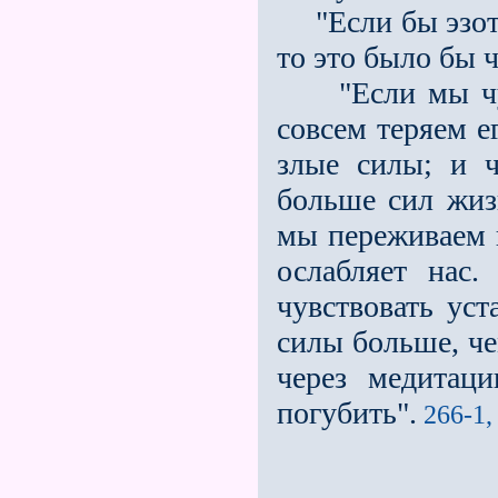
"Если бы эзотер
то это было бы 
"Если мы чувс
совсем теряем е
злые силы; и ч
больше сил жиз
мы переживаем в
ослабляет нас.
чувствовать уст
силы больше, ч
через медитац
погубить".
266-1, 