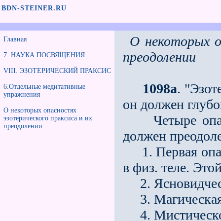
BDN-STEINER.RU
О некоторых о
Главная
преодолении
7. НАУКА ПОСВЯЩЕНИЯ
VIII. ЭЗОТЕРИЧЕСКИЙ ПРАКСИС
1098а
. "Эзо
6.Отдельные медитативные
упражнения
он должен глубо
О некоторых опасностях
Четыре опасно
эзотерического праксиса и их
преодолении
должен преодоле
1. Первая опас
в физ. теле. Это
2. Ясновидческа
3. Магическая о
4. Мистической