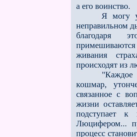
а его воинство.
Я могу указа
неправильном ды
благодаря э
примешиваются п
живания стра
происходят из л
"Каждое сомн
кошмар, утонч
связанное с во
жизни оставляе
подступает к 
Люцифером... п
процесс становит