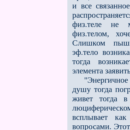
и все связанно
распространяе
физ.теле не 
физ.телом, хоч
Слишком пышн
эф.тело возник
тогда возника
элемента заявить
"Энергичное ды
душу тогда пог
живет тогда в
люциферическо
всплывает как
вопросами. Этот