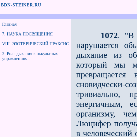
BDN-STEINER.RU
Главная
1072
. "В
7. НАУКА ПОСВЯЩЕНИЯ
нарушается об
VIII. ЭЗОТЕРИЧЕСКИЙ ПРАКСИС
дыхание из об
3. Роль дыхания в оккультных
упражнениях
который мы м
превращается 
сновидчески-со
тривиально, п
энергичным, е
организму, че
Люцифер получа
в чело­веческий 