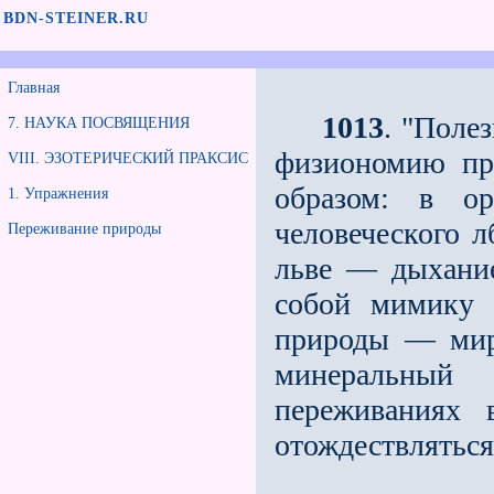
BDN-STEINER.RU
Главная
1013
. "Поле
7. НАУКА ПОСВЯЩЕНИЯ
физиономию пр
VIII. ЭЗОТЕРИЧЕСКИЙ ПРАКСИС
образом: в ор
1. Упражнения
человеческого л
Переживание природы
льве — дыхание
собой мимику п
природы — мир
минеральный
переживаниях 
отождествляться