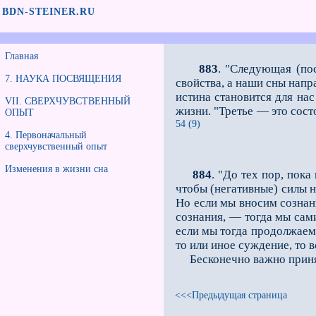
BDN-STEINER.RU
Главная
883
. "Следующая (по
7. НАУКА ПОСВЯЩЕНИЯ
свойства, а наши сны напр
истина становится для на
VII. СВЕРХЧУВСТВЕННЫЙ
жизни. "Третье — это сост
ОПЫТ
54 (9)
4. Первоначальный
сверхчувственный опыт
Изменения в жизни сна
884
. "До тех пор, пок
чтобы (негативные) силы н
Но если мы вносим созна­н
сознания, — тогда мы сами
если мы тогда продолжаем 
то или иное суж­дение, то 
Бесконечно важно принять
<<<Предыдущая страница