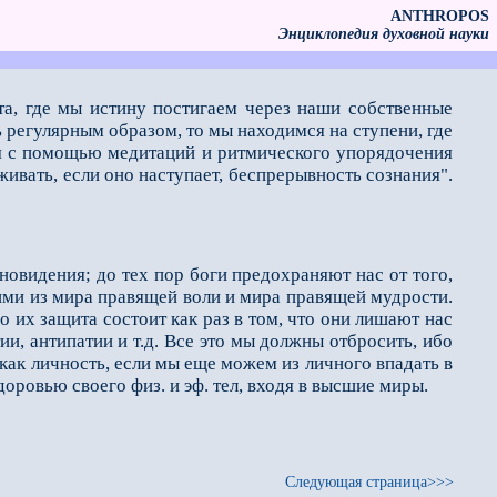
ANTHROPOS
Энциклопедия духовной науки
та, где мы истину постигаем через наши собственные
 регулярным образом, то мы находимся на ступени, где
ся с помощью медитаций и ритмического упорядоче­ния
живать, если оно наступает, беспрерывность сознания".
новидения; до тех пор боги предохраняют нас от того,
щими из мира правящей воли и мира правящей мудрости.
 их защита состоит как раз в том, что они лишают нас
и, анти­патии и т.д. Все это мы должны отбросить, ибо
 как личность, если мы еще можем из личного впадать в
здоровью своего физ. и эф. тел, входя в высшие миры.
Следующая страница>>>