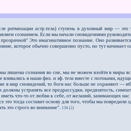
сле ритмизации астр.тела) ступень в духовный мир — это 
авляем сознанием. Если мы начали сновидени­ями руководить
с про­зрачной" Это имагинативное познание. Оно развивает
ояние, которое обычно совершенно пусто, но тут начинает о
а мы лишены сознания во сне, мы не можем взойти в миры яс
е вливались в наши физ. и эф. тела вместе с потоками, иду
ие в мир сновидений, то боги нас больше не охраняют — ибо
 должны устранять все предрассудки, предвзятость, симпати
иметь что-то от любви к се­бе, от желаний, занимающих нас
все это тогда составит основу для того, чтобы мы повредили 
 это строго во внимание".
134 (2)