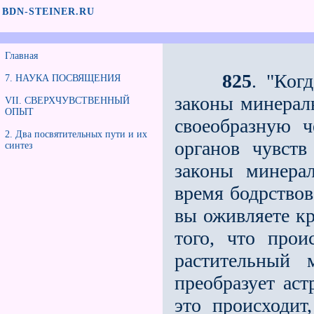
BDN-STEINER.RU
Главная
825
. "Ког
7. НАУКА ПОСВЯЩЕНИЯ
законы минераль
VII. СВЕРХЧУВСТВЕННЫЙ
ОПЫТ
своеобразную 
2. Два посвятительных пути и их
органов чувств
синтез
законы минера
время бодрствов
вы оживляете кр
того, что прои
растительный 
преобразует аст
это происходит