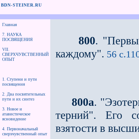
BDN-STEINER.RU
Главная
7. НАУКА
800
. "Перв
ПОСВЯЩЕНИЯ
VII.
каждому".
56 с.11
СВЕРХЧУВСТВЕННЫЙ
ОПЫТ
1. Ступени и пути
посвящения
2. Два посвятительных
800а
. "Эзоте
пути и их синтез
3. Новое и
терний". Его с
атавистическое
ясновидение
взятости в высш
4. Первоначальный
сверхчувственный опыт