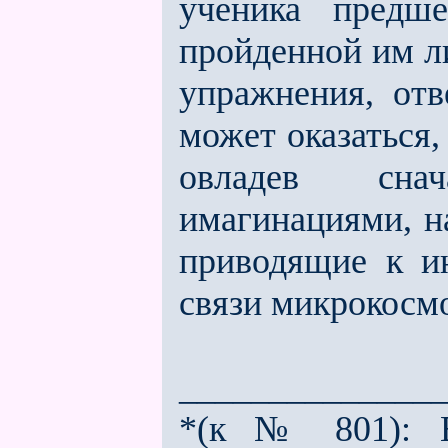
ученика предше
пройденной им ли
упражнения, от
может оказаться,
овладев снач
имагинациями, на
приводящие к и
связи микрокосм
______________
*(к № 801): В