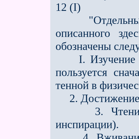
12 (I)
"Отдельные с
описанного зде
обозна­чены сле
I. Изучение Ду
пользуется снач
тенной в физиче
2. Достижение 
3. Чтение со
инспирации).
4. Вживание в