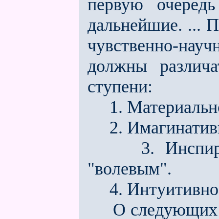
первую очеред
дальнейшие. ...
чувственно-науч
должны различа
ступени:
1. Материально
2. Имагинативн
3. Инспиратив
"волевым".
4. Интуитивное
О следующих ст