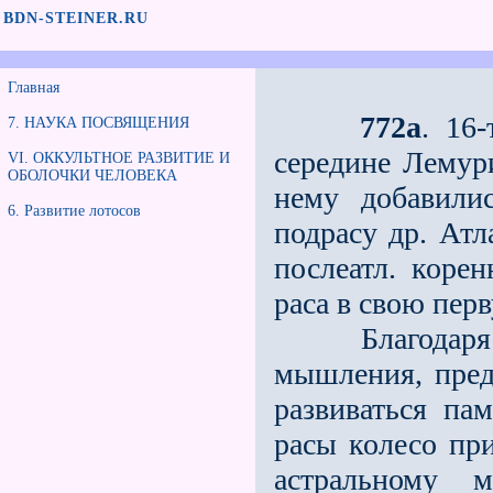
BDN-STEINER.RU
Главная
772а
. 16
7. НАУКА ПОСВЯЩЕНИЯ
середине Лемури
VI. ОККУЛЬТНОЕ РАЗВИТИЕ И
ОБОЛОЧКИ ЧЕЛОВЕКА
нему добавили
6. Развитие лотосов
подрасу др. Атл
послеатл. коре
раса в свою пер
Благодаря это
мышления, предс
развиваться па
расы колесо при
астральному 