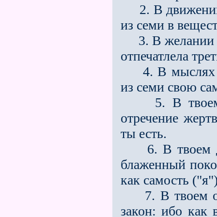
2. В движении 
из семи в вещест
3. В желании о
отпечатлела трет
4. В мыслях от
из семи свою са
5. В твоем же
отречение жертв
ты есть.
6. В твоем дв
блаженный покой
как самость ("я"
7. В твоем об
закон: ибо как 