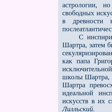
астрологии, н
свободных искус
в древности 
послеатлантичес
С инспирирую
Шартра, затем 
секуляризирован
как папа Григо
исключительной 
школы Шартра, и
Шартра превосх
идеальной инс
искусств в их 
Лилльский.