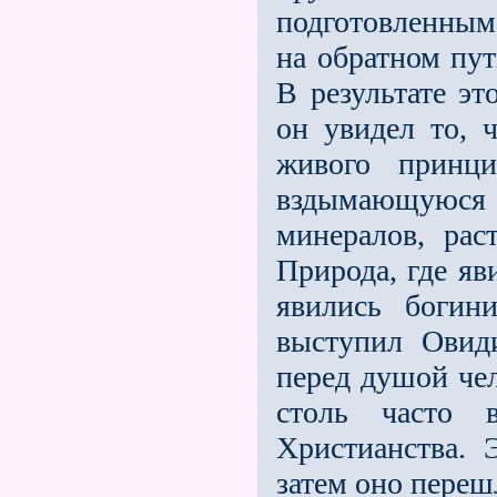
подготовленным
на обратном пут
В резуль­тате э
он увидел то, 
живого принц
вздымающуюся
минералов, рас
Природа, где яв
явились богин
выступил Овид
перед душой чел
столь часто 
Христианства. 
затем оно переш