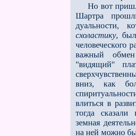
Но вот пришло 
Шартра прошли
дуальности, к
схоластику
, бы
человеческого р
важный обмен
"видящий" пл
сверхчувственны
вниз, как бо
спиритуальнос
влиться в разви
тогда сказали
земная деятельн
на ней можно бы