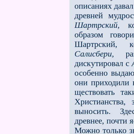
описаниях давал
древней мудрос
Шартрский,
кот
образом говор
Шартрский, 
Салисбери,
раз
дискутировал с
особенно выдаю
они приходили к
ществовать та
Христианства,
выносить. Зде
древнее, почти 
Можно только зн