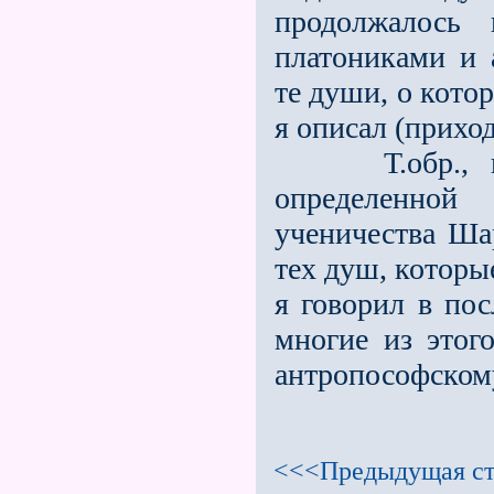
продолжалось 
платониками и 
те души, о кото
я описал (прихо
Т.обр., в к
определенной
ученичества Шар
тех душ, которы
я говорил в по
многие из этог
антропософском
<<<Предыдущая ст