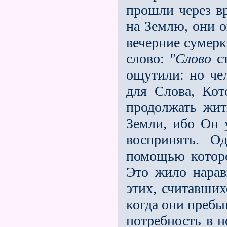
прошли через вр
на Землю, они о
вечерние сумер
слово:
"Слово
ст
ощутили: но че
для Слова, Кот
продолжать жит
Земли, ибо Он 
воспринять. О
помощью котор
Это жило нарав
этих, считавших
когда они преб
потребность в н