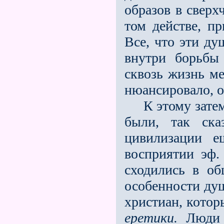
обра­зов в свер
том действе, п
Все, что эти ду
внутри борьбы
сквозь жизнь м
нюансировало, о
К этому затем 
были, так ска
цивилизации е
восприятии эф. 
сходились в об
особенности душ
христиан, котор
еретики.
Люди т