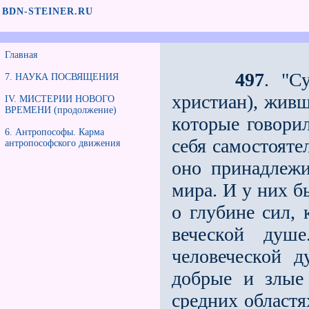
BDN-STEINER.RU
Главная
497
. "С
7. НАУКА ПОСВЯЩЕНИЯ
христиан), жив­
IV. МИСТЕРИИ НОВОГО
ВРЕМЕНИ (продолжение)
которые говорил
6. Антропософы. Карма
себя самостоят
антропософского движения
оно принадлежи
мира. И у них 
о глубине сил,
веческой душ
человеческой 
добрые и злые
средних област