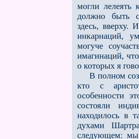
могли лелеять 
должно быть с
здесь, вверху. 
инкарнаций, у
могуче соучаст
имагинаций, что
о которых я гов
В полном созву
кто с арист
особенности э
состояли инди
находилось в т
духами Шартра
следующем: мы 