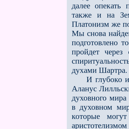
далее опекать 
также и на Зе
Платонизм же по
Мы снова найдем
подготовлено то
пройдет через 
спиритуальност
духами Шартра.
И глубоко идущ
Аланус Лилльск
духовного мира
в духовном мире
которые могут
аристотелизмо