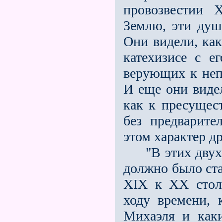
провозвестии 
Землю, эти душ
Они видели, как
кате­хизисе с 
верующих к неп
И еще они видел
как к пресуще
без предварите
этом характер д
"В этих двух з
должно было ста
XIX к XX стол
ходу времени, 
Михаэля и как