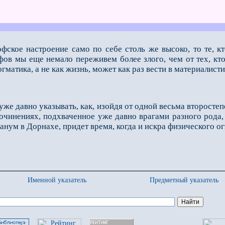
офское настроение само по себе столь же высоко, то те, к
фов мы еще немало переживем более злого, чем от тех, кт
г­матика, а не как жизнь, может как раз вести в материалист
уже давно указывать, как, изойдя от одной весьма второсте
очинениях, подхваченное уже давно врагами разного рода,
анум в Дорнахе, придет время, когда и искра физического огн
Именной указатель
Предметный указатель