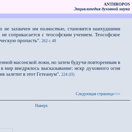
ANTHROPOS
Энциклопедия духовной науки
то не захвачен им
полностью
, становятся наихудшими
о не соприкасается с теософским учением. Теософское
ическую пропасть".
262 с.48
пенной масонской ло­жи, но затем будучи повторенным в
 в мир внедрялось высказывание: искр духовного огня
я залетит в этот Гетеанум".
224 (II)
Следующая страница>>>
Наверх