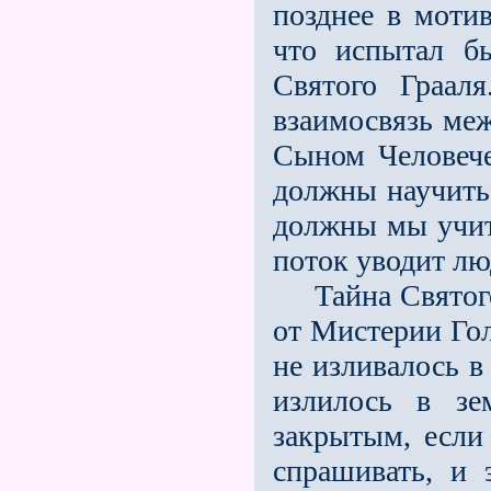
позднее в мотив
что испытал б
Святого Граал
взаимосвязь ме
Сыном Человече
должны научить
должны мы учит
поток уводит лю
Тайна Святого Г
от Мистерии Гол
не изливалось в
излилось в зе
закрытым, если
спрашивать, и 