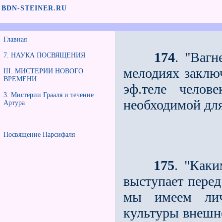
BDN-STEINER.RU
Главная
174
. "Вагн
7. НАУКА ПОСВЯЩЕНИЯ
мелодиях заклю
III. МИСТЕРИИ НОВОГО
ВРЕМЕНИ
эф.теле челов
3. Мистерии Грааля и течение
необходимой для
Артура
Посвящение Парсифаля
175
. "Как
выступает перед
мы имеем лич
культуры внешне