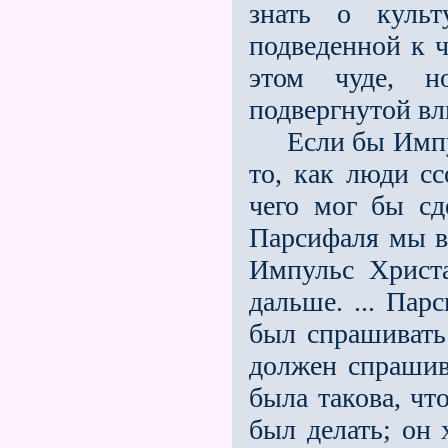
знать о культ
подведенной к ч
этом чуде, н
подвергнутой вл
Если бы Импуль
то, как люди сс
чего мог бы сд
Парсифаля мы в
Импульс Христа
дальше. ... Пар
был спрашивать 
должен спрашива
была такова, чт
был делать; он 