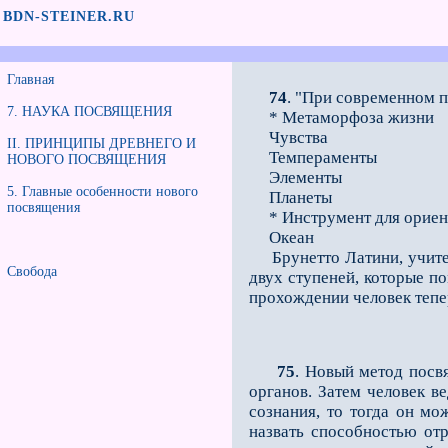
BDN-STEINER.RU
Главная
74
. "При современном 
7. НАУКА ПОСВЯЩЕНИЯ
* Метаморфоза жизни
Чувства
II. ПРИНЦИПЫ ДРЕВНЕГО И
Темпераменты
НОВОГО ПОСВЯЩЕНИЯ
Элементы
5. Главные особенности нового
Планеты
посвящения
* Инструмент для ориент
Океан
Брунетто Латини, учитель
Свобода
двух ступеней, которые п
прохождении человек тепе
75
. Новый метод посв
органов. Затем человек в
сознания, то тогда он мо
назвать способностью отр