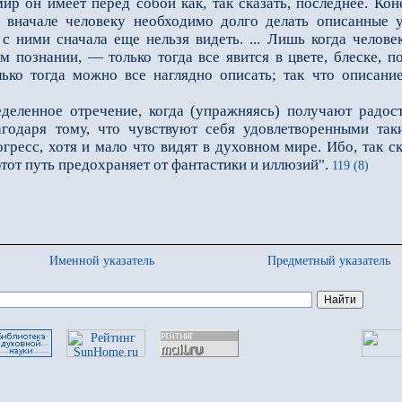
р он имеет перед собой как, так ска­зать, последнее. Кон
 вна­чале человеку необходимо долго делать описанные 
с ними сначала еще нельзя видеть. ... Лишь когда челове
м познании, — только тогда все явится в цвете, блеске, 
ько тогда можно все наглядно описать; так что описани
нное отречение, когда (упражняясь) получают радость
агодаря тому, что чувствуют себя удовлетворенными так
ресс, хотя и мало что видят в духовном мире. Ибо, так ск
этот путь предохраняет от фантастики и иллюзий".
119 (8)
Именной указатель
Предметный указатель