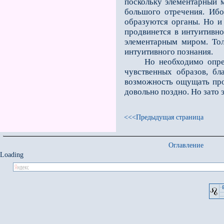
поскольку элементарный ми
большого отречения. Ибо
образуются органы. Но и 
продвинется в интуитивно
элементарным миром. Тол
интуитив­ного познания.
Но необходимо определе
чувственных образов, бл
возможность ощущать прог
довольно поздно. Но за­то 
<<<Предыдущая страница
Оглавление
Loading