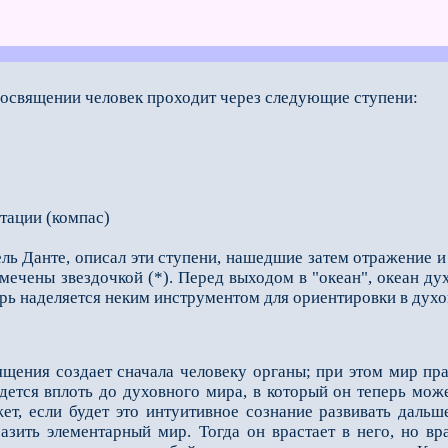
посвящении человек проходит через следующие ступени:
ации (компас)
 Данте, описал эти ступени, нашедшие затем от­ражение и 
омечены звездочкой (*). Перед выходом в "океан", океан д
рь на­деляется неким инструментом для ориентировки в дух
ящения создает сначала человеку органы; при этом мир пр
едется вплоть до духовного мира, в который он теперь мож
­жет, если будет это интуитивное сознание развивать даль
азить элементарный мир. Тогда он врастает в него, но вра