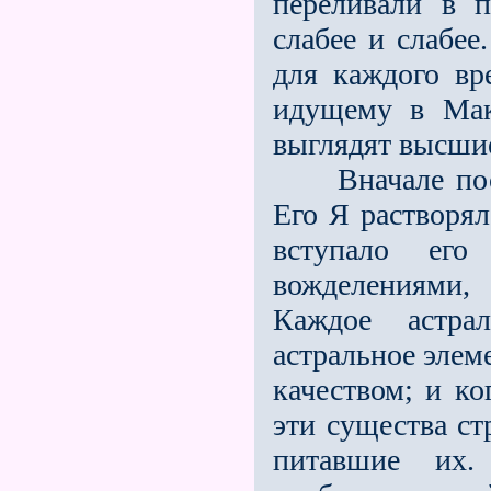
переливали в п
слабее и слабе
для каждого вре
идущему в Макр
выглядят высши
Вначале посвя
Его Я растворял
вступало его
вожделениями
Каждое астра
астральное элем
качеством; и ко
эти существа ст
питавшие их.