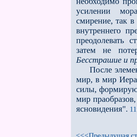
необходимо прой
усилении мор
смирение, так в
внутреннего пр
преодолевать с
затем не поте
Бесстрашие и пр
После элемент
мир, в мир Иера
силы, формирую
мир праобразов,
ясновидения".
11
<<<Предыдущая ст