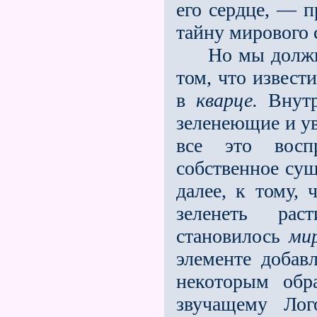
его сердце, — п
тайну мирового 
Но мы должны 
том, что извес
в
кварце.
Внутр
зеленеющие и у
все это восп
собственное сущ
далее, к тому,
зеленеть рас
становилось
ми
элементе добав
некоторым обр
звучащему Лог