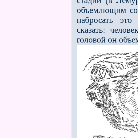
стадии (в Лему
объемлющим соб
набросать это 
сказать: челове
головой он объе