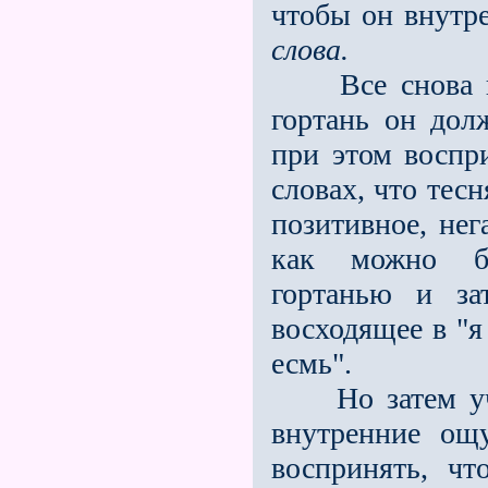
чтобы он внутр
слова.
Все снова 
гортань он дол
при этом воспр
словах, что тесн
позитивное, не
как можно бо
гортанью и за
восходящее в "я
есмь".
Но затем учен
внутренние ощ
воспринять, чт