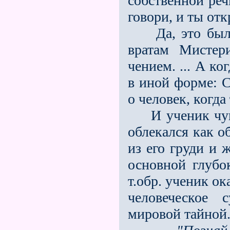
собственной реч
говори, и ты от
Да, это было 
вратам Мистер
чением. ... А к
в иной форме: С
о человек, когда
И ученик чувст
облекался как о
из его груди и 
основной глубо
т.обр. ученик о
человеческое 
мировой тайной