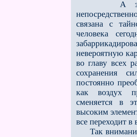
А затем у
непосредственно
связана с тайн
человека сего
забаррикади
невероятную кар
во главу всех р
сохранения с
постоянно преоб
как воздух пр
сменяется в э
высоким элемент
все переходит в
Так внимание у