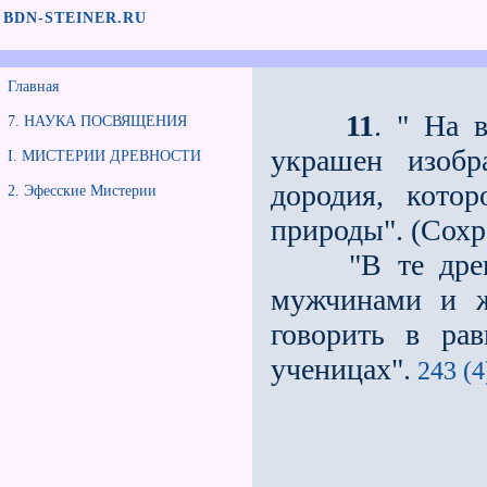
BDN-STEINER.RU
Главная
11
. " На 
7. НАУКА ПОСВЯЩЕНИЯ
украшен изобр
I. МИСТЕРИИ ДРЕВНОСТИ
дородия, кото
2. Эфесские Мистерии
природы". (Сохр
"В те древни
мужчинами и ж
говорить в ра
ученицах".
243 (4