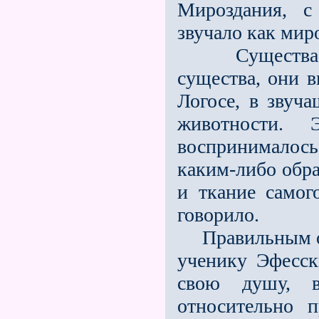
Мироздания, с
звучало как миро
Существа, чт
сущест­ва, они 
Логосе, в звуч
животности.
воспринималось
каким-либо обра
и ткание самог
говорило.
Правильным обр
ученику Эфесс
свою душу, в
относительно п