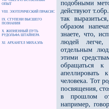
подобными мето
ОПЫТ
действуют т.обр
VIII. ЭЗОТЕРИЧЕСКИЙ ПРАКСИС
так выразиться
IX. СТУПЕНИ ВЫСШЕГО
ПОЗНАНИЯ
образом напеча
X. ЖИЗНЕННЫЙ ПУТЬ
знаете, что, и
РУДОЛЬФА ШТАЙНЕРА
людей легче,
XI. АРХАНГЕЛ МИХАЭЛЬ
отдельным люд
этими средства
обращаться к
апеллировать 
человека. Тот р
посвящения, сто
в прошлом отс
например, гово