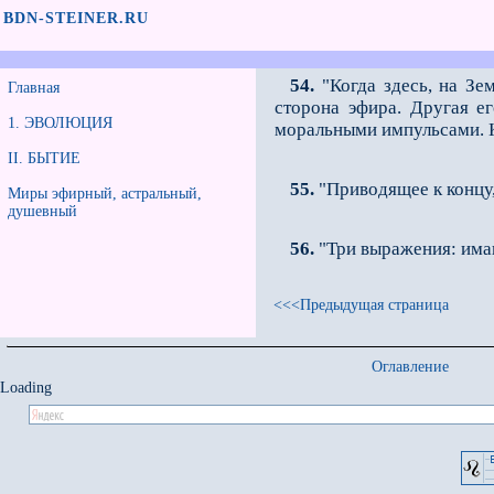
BDN-STEINER.RU
54.
"Когда здесь, на Зе
Главная
сторона эфира. Другая е
1. ЭВОЛЮЦИЯ
моральными импульсами. К
II. БЫТИЕ
55.
"Приводящее к концу,
Миры эфирный, астральный,
душевный
56.
"Три выражения: имаг
<<<Предыдущая страница
Оглавление
Loading