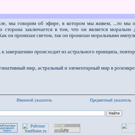
мле, мы говорим об эфире, в котором мы живем, ...то мы 
го сторона заключается в том, что он является морально
ак он пронизан светом, так он пронизан моральными импуль
 к завершению происходит из астрального принципа, повто
инативный мир, астральный и элементарный мир в розенкре
Именной указатель
Предметный указатель