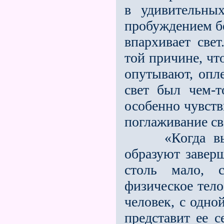
в удивительных
пробуждением бе
впархивает све
той причине, чт
опутывают, опле
свет был чем-т
особенно чувств
поглаживание све
«Когда вы по
образуют завер
столь мало, с
физическое тело,
человек, с одно
представит ее с