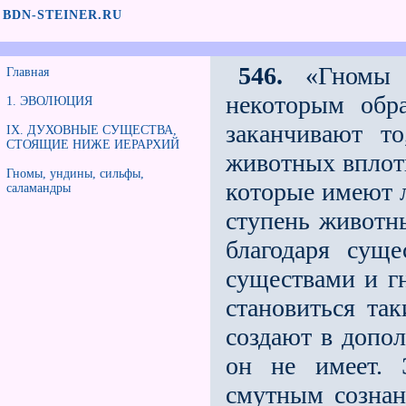
BDN-STEINER.RU
546.
«Гномы я
Главная
некоторым обр
1. ЭВОЛЮЦИЯ
заканчивают т
IX. ДУХОВНЫЕ СУЩЕСТВА,
СТОЯЩИЕ НИЖЕ ИЕРАРХИЙ
животных вплот
Гномы, ундины, сильфы,
которые имеют л
саламандры
ступень животн
благодаря сущ
существами и г
становиться так
создают в допо
он не имеет. 
смутным сознан