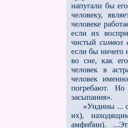
напугали бы его
человеку, явля
человеке работа
если их воспри
чистый
символ 
если бы ничего 
во сне, как ег
человек в аст
человек именн
погребают. Но
засыпания».
«Ундины ... ст
их), находящи
амфибии). ...