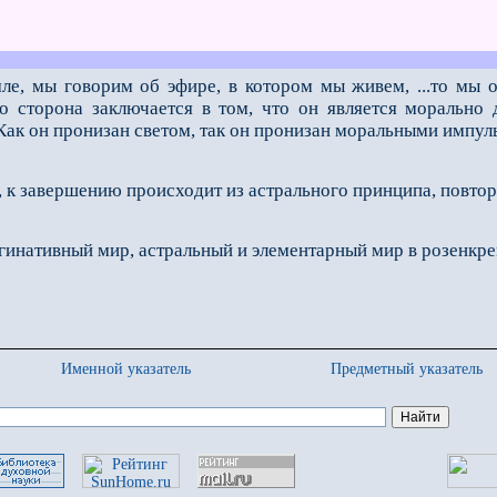
мле, мы говорим об эфире, в котором мы живем, ...то мы 
го сторона заключается в том, что он является морально
ак он пронизан светом, так он пронизан моральными импуль
 к завершению происходит из астрального принципа, повто
инативный мир, астральный и элементарный мир в розенкре
Именной указатель
Предметный указатель