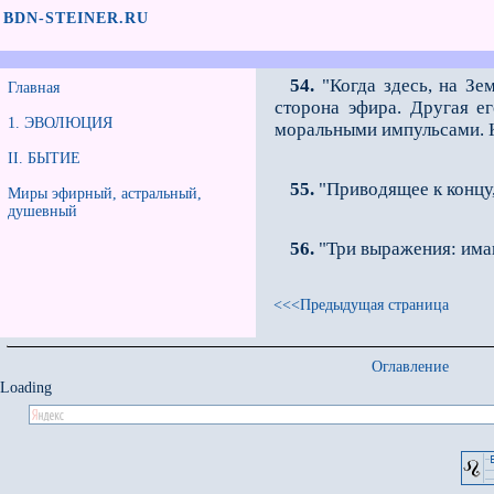
BDN-STEINER.RU
54.
"Когда здесь, на Зе
Главная
сторона эфира. Другая е
1. ЭВОЛЮЦИЯ
моральными импульсами. К
II. БЫТИЕ
55.
"Приводящее к концу,
Миры эфирный, астральный,
душевный
56.
"Три выражения: имаг
<<<Предыдущая страница
Оглавление
Loading