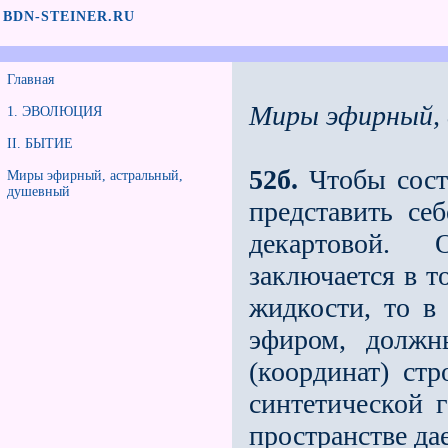
BDN-STEINER.RU
Главная
Миры эфирный, 
1. ЭВОЛЮЦИЯ
II. БЫТИЕ
52б.
Чтобы сост
Миры эфирный, астральный,
душевный
представить се
декартовой.
заключается в т
жидкости, то в 
эфиром, должн
(координат) стр
синтетической 
пространстве да