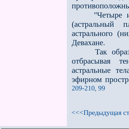
противоположны
"Четыре изме
(астральный 
астрального (
Девахане.
Так образуетс
отбрасывая те
астральные тел
эфирном простра
209-210, 99
<<<Предыдущая ст