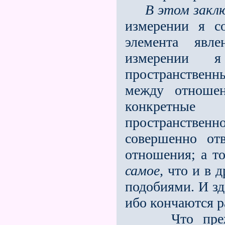
В этом закл
измерении я с
элемента явл
измерении 
пространствен
между отношен
конкретные
пространственн
совершенно от
отношения; а т
самое,
что и в д
подобиями. И зд
ибо кончаются р
Что прежде 