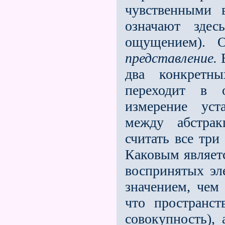
чувственными 
означают зде
ощущением). 
представление.
В
два конкретны
переходит в о
измерение ус
между абстрак
считать все три
Каковым являетс
воспринятых эл
значением, чем
что пространст
совокупность),