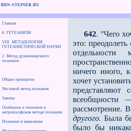
BDN-STEINER.RU
Главная
642
. "Чего х
6. ГЕТЕАНИ3М
это: преодолеть 
VIII. МЕТОДОЛОГИЯ
ГЕТЕАНИСТИЧЕСКОЙ НАУКИ
отдельности
2. Метод духовнонаучного
пространственн
познания
ничего иного, 
хочет установит
Общие принципы
представляют 
Числовой метод познания
всеобщности —
Законы
рассмотрение. 
Особенное и типичное в
антропософском методе познания
другого.
Была бы
Познание и мышление
было бы ника
Мышление и созерцание