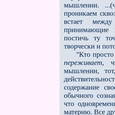
мышлении. ...
проникаем сквоз
встает меж
принимающие п
постичь ту точ
творчески и пото
"Кто просто ду
переживает
, ч
мышлении, тот
действительнос
содержание сво
обычного созна
что одновреме
материю. Все др