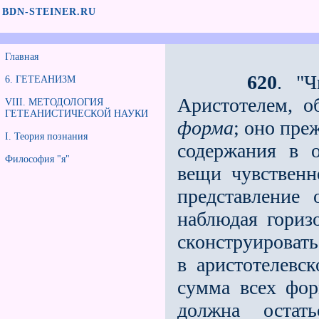
BDN-STEINER.RU
Главная
620
. "
6. ГЕТЕАНИ3М
Аристотелем, о
VIII. МЕТОДОЛОГИЯ
ГЕТЕАНИСТИЧЕСКОЙ НАУКИ
форма
; оно пре
I. Теория познания
содержания в 
Философия "я"
вещи чувственн
представление
наблюдая гориз
сконструировать
в аристотелевск
сумма всех фор
должна остать