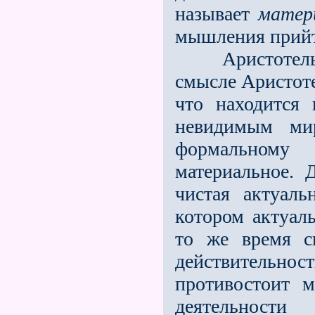
называет
матер
мышления прийт
Аристотель м
смысле Аристоте
что находится
невидимым ми
формальному 
материальное. 
чистая актуаль
котором актуал
то же время с
действительн
противостоит м
деятельност