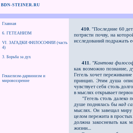
BDN-STEINER.RU
Главная
410
. "Последние 60 де
6. ГЕТЕАНИ3М
потрясти почву, на котор
исследований подражать е
VI. ЗАГАДКИ ФИЛОСОФИИ (часть
4)
3. Борьба за дух
411
.
"Кантова филосо
как возможно познание, д
Гегель хочет переживание
Геккелизм-дарвинизм и
принцип. Этим душа опис
мировоззрение
чувствует себя столь долг
в мыслях открывает первои
"Гегель столь далеко под
душе поднялась бы
над
с
мыслях. Он завещал миру
целом пережита в простых 
должна закосневать как 
жизни...