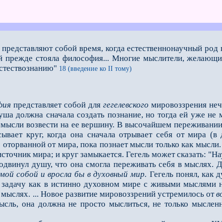
т представляют собой время, когда естественнонаучный род
ой прежде стояла философия... Многие мыслители, желающи
стествознанию"
18 (введение ко II тому)
фия
представляет собой для
гегелевского
мировоззрения нечт
уша должна сначала создать познание, но тогда ей уже не 
 мысли возвести на ее вершину. В высочайшем переживани
ывает круг, когда она сначала отрывает себя от мира (
о оторванной от мира, пока познает мысли только как мысли.
сточник мира; и круг замыкается. Гегель может сказать: "На
винул душу, что она смогла переживать себя в мыслях. Да
амой
собой
и вросла бы в духовный мир.
Гегель понял, как 
 задачу как в истинно духовном мире с живыми мыслями н
мыслях. ... Новое развитие мировоззрений устремилось от
в
мысль, она должна не просто мыслиться, не только мысле