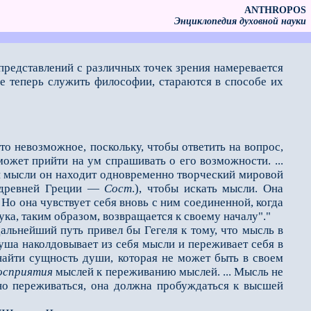
ANTHROPOS
Энциклопедия духовной науки
 представлений с различных точек зрения намеревается
е теперь служить философии, стараются в способе их
о невозможное, поскольку, чтобы ответить на вопрос,
может прийти на ум спрашивать о его возможности. ...
и мысли он находит одновременно творческий мировой
в древней Греции —
Сост
.), чтобы искать мысли. Она
 Но она чувствует себя вновь с ним соединенной, когда
ука, таким образом, возвращается к своему началу"."
льнейший путь привел бы Гегеля к тому, что мысль в
душа наколдовывает из себя мысли и переживает себя в
айти сущность души, которая не может быть в своем
осприятия
мыслей к переживанию мыслей. ... Мысль не
нно переживаться, она должна пробуждаться к высшей