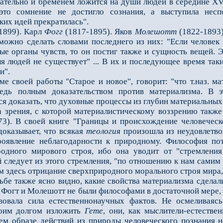
льно и бременем ложится на души людей в середине ХVII
 это сомнение не достигло сознания, а выступила несп
их идей прекратилась".
1899). Карл
Фогг
(1817-1895). Яков
Молешотт
(1822-1893)
 можно сделать словами последнего из них: "Если человек
ые органы чувств, то он постиг также и сущность вещей. Э
ля людей не существует" ... В их и последующее время та
и".
ме своей работы "Старое и новое", говорит: "что т.наз. м
 ведь полным доказательством против материализма. В 
тся доказать, что духовные процессы из глубин материальн
рения, с которой материалистическому воззрению также 
3). В своей книге "Границы и происхождение человеческ
доказывает, что всякая
теология
произошла из неудовлетвор
оявление неблагодарности к природному. Философия пот
одного мирового строя, ибо она уводит от "стремлени
й следует из этого стремления, "по отношению к нам самим
ем здесь отрицание сверхприродного морального строя мира
 также ясно видно, какие свойства материализма сделали
 Фогт и Молешотт не были философами в достаточной мере,
вовала сила естественнонаучных фактов. Не осмеливаяс
воим долгом изложить
Гете
, они, как мыслители-естестве
оем образе действий из природы человеческого познания 