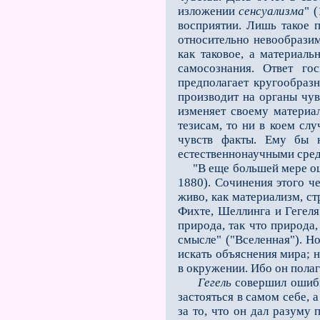
изложении
сенсуализма
" 
восприятии. Лишь такое 
относительно невообразим
как таковое, а материаль
самосознания. Ответ г
предполагает кругообраз
производит на органы чув
изменяет своему материа
тезисам, то ни в коем сл
чувств факты. Ему бы н
естественнонаучными сред
"В еще большей мере оши
1880). Сочинения этого ч
живо, как материализм, с
Фихте, Шеллинга и Гегеля
природа, так что природ
смысле" ("Вселенная"). Но
искать объяснения мира; н
в окружении. Ибо он полаг
Гегель
совершил ошиб
застояться в самом себе, 
за то, что он дал разуму 