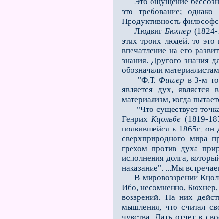
Это ощущение бессознате
это требование; однако
Продуктивность философск
Людвиг
Бюхнер
(1824-
этих троих людей, то это
впечатление на его развит
знания. Другого знания д
обозначали материалистам
"Ф.Т.
Фишер
в 3-м то
является дух, является
материализм, когда пытае
"Что существует точка з
Генрих
Кцольбе
(1819-187
появившейся в 1865г., он 
сверхприродного мира пр
грехом против духа прир
исполнения долга, которы
наказание". ...Мы встреча
В мировоззрении Кцольбе
Ибо, несомненно, Бюхнер,
воззрений. На них дейст
мышления, что считал с
чувства. Дать отчет в св