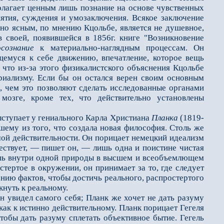
олагает ценным лишь познание на основе чувственных
нятия, суждения и умозаключения. Всякое заключение
дно ясным, по мнению Кцольбе, является не душевное,
в своей, появившейся в 1856г. книге "Возникновение
сознание
к материально-наглядным процессам. Он
щемуся к себе движению, впечатление, которое вещь
что из-за этого физикалистского объяснения Кцольбе
ериализму. Если бы он остался верен своим основным
, чем это позволяют сделать исследованные органами
озге, кроме тех, что действительно установлены
ступает у гениального Карла Христиана
Планка
(1819-
шему из того, что создала новая философия. Столь же
мой действительности. Он порицает немецкий идеализм
ествует, — пишет он, — лишь одна и поистине чистая
лишь внутри одной природы в высшем и всеобъемлющем
стертое в окружении, он принимает за то, где следует
ению фактов, чтобы достичь реального, распростертого
кнуть к реальному.
он увидел самого себя; Планк же хочет не дать разуму
 как к истинно действительному. Планк порицает Гегеля
чтобы дать разуму сплетать объективное бытие. Гегель