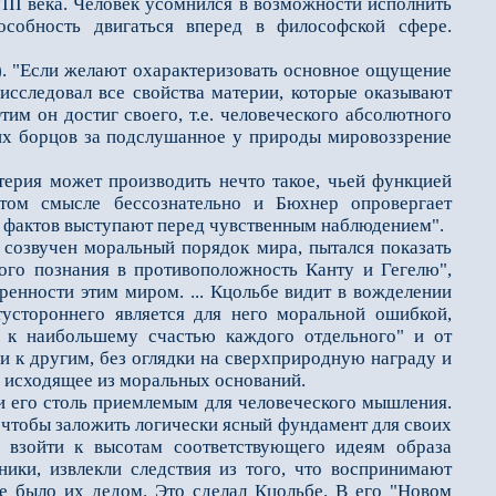
I века. Человек усомнился в возможности исполнить
особность двигаться вперед в философской сфере.
. "Если желают охарактеризовать основное ощущение
 исследовал все свойства материи, которые оказывают
тим он достиг своего, т.е. человеческого абсолютного
ких борцов за подслушанное у природы мировоззрение
атерия может производить нечто такое, чьей функцией
этом смысле бессознательно и Бюхнер опровергает
ых фактов выступают перед чувственным наблюдением".
созвучен моральный порядок мира, пытался показать
ого познания в противоположность Канту и Гегелю",
енности этим миром. ... Кцольбе видит в вожделении
устороннего является для него моральной ошибкой,
я к наибольшему счастью каждого отдельного" и от
 и к другим, без оглядки на сверхприродную награду и
, исходящее из моральных оснований.
 его столь приемлемым для человеческого мышления.
 чтобы заложить логически ясный фундамент для своих
ь взойти к высотам соответствующего идеям образа
нники, извлекли следствия из того, что воспринимают
не было их дедом. Это сделал Кцольбе. В его "Новом