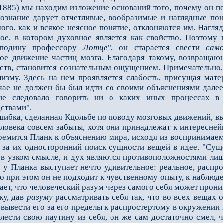
(1885) мы находим изложение оснований того, почему он п
познание дарует отчетливые, вообразимые и наглядные по
ого, как и всякое неясное понятие, отклоняются им. Нагля
ное, в котором духовное является как свойство. Поэтому 
осподину профессору
Лотце
", он старается свести
само
ное движение частиц мозга. Благодаря такому, возвращаю
ств, становится сознательным ощущением. Примечательно, 
лизму. Здесь на нем проявляется слабость, присущая мат
учае не должен бы был идти со своими объяснениями далее
е следовало говорить ни о каких иных процессах в м
ствами".
бка, сделанная Кцольбе по поводу мозговых движений, вы
еловека совсем забыты, хотя они принадлежат к интересней
тремится Планк к объяснению мира, исходя из воспринимае
 за их односторонний поиск сущности вещей в идее. "Сущ
а, в узком смысле, и дух являются противоположностями 
 у Планка выступает нечто удивительное: реальное, распро
о при этом он не подходит к чувственному опыту, к наблюд
ает, что человеческий разум через самого себя может прони
ку, дав
разуму
рассматривать себя так, что во всех вещах 
а вывести его за его пределы к распростертому в окружении
плести свою паутину из себя, он же сам достаточно смел, 