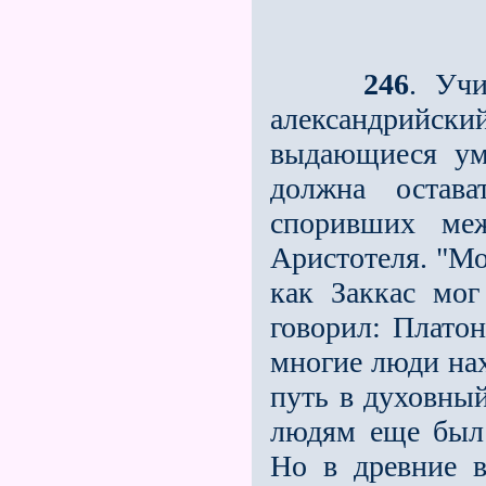
246
. Уч
александрийски
выдающиеся ум
должна остав
споривших меж
Аристотеля. "Мо
как Заккас мог
говорил: Плато
многие люди на
путь в духовны
людям еще был
Но в древние 