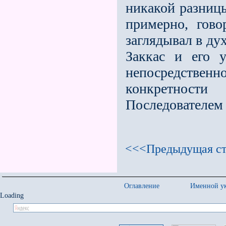
никакой разниц
примерно, гов
заглядывал в ду
Заккас и его 
непосредстве
конкретност
Последователем
<<<Предыдущая ст
Оглавление
Именной ук
Loading