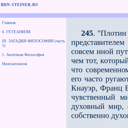
BDN-STEINER.RU
Главная
245
. "Плотин
6. ГЕТЕАНИ3М
представителе
III. ЗАГАДКИ ФИЛОСОФИИ (часть
1)
совсем иной пут
1. Античная Философия
чем тот, который
Неоплатонизм
что современно
его часто ругаю
Кнауэр, Франц Б
чувственный м
духовный мир, 
собственно духо