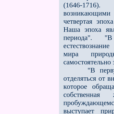
(1646-1716)
возникающими
четвертая эпох
Наша эпоха явл
периода". "
естествознани
мира природ
самостоятельно 
"В первую э
отделяться от в
которое обращ
собственна
пробуждающемс
выступает при