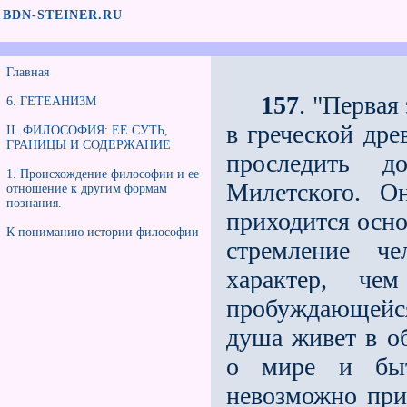
BDN-STEINER.RU
Главная
157
. "Первая
6. ГЕТЕАНИ3М
в греческой дре
II. ФИЛОСОФИЯ: ЕЕ СУТЬ,
ГРАНИЦЫ И СОДЕРЖАНИЕ
проследить 
1. Происхождение философии и ее
Милетского. О
отношение к другим формам
познания.
приходится осно
К пониманию истории философии
стремление че
характер, че
пробуждающейс
душа живет в о
о мире и быт
невозможно приз