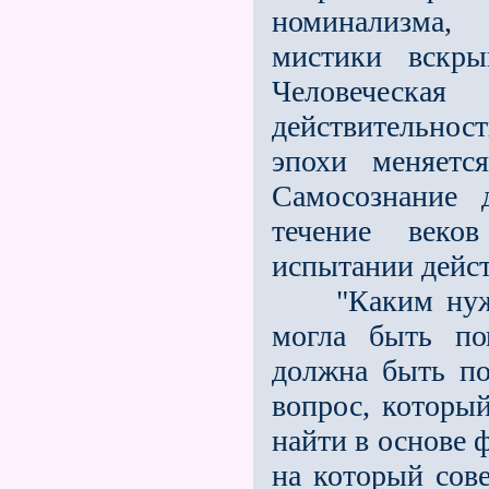
номинализма, 
мистики вскры
Человеческа
действительнос
эпохи меняетс
Самосознание 
течение веко
испытании дейс
"Каким нужно 
могла быть по
должна быть по
вопрос, которы
найти в основе 
на который сов