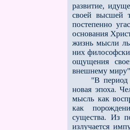
развитие, идущ
своей высшей 
постепенно уга
основания Христ
жизнь мысли ль
них философски
ощущения свое
внешнему миру"
"В период воз
новая эпоха. Ч
мысль как восп
как порождени
существа. Из п
излучается имп