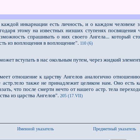
каждой инкарнации есть личность, и о каждом человеке з
агодаря этому на известных низших ступенях посвящения 
зможность спрашивать о них своего Ангела... который сто
ть из воплощения в воплощение".
110 (6)
ожет вступать в нас окольным путем, через жидкий элемент
меет отношение к царству Ангелов аналогично отношению 
 астр.тело также не принадлежит целиком нам. Оно есть к
зать, что после смерти нечто от нашего астр. тела перехо
ства из царства Ангелов".
205 (17.VII)
Именной указатель
Предметный указатель