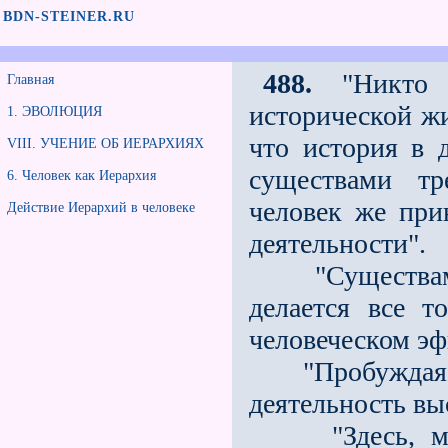
BDN-STEINER.RU
488.
"Никто н
Главная
исторической жи
1. ЭВОЛЮЦИЯ
что история в 
VIII. УЧЕНИЕ ОБ ИЕРАРХИЯХ
существами тр
6. Человек как Иерархия
человек же при
Действие Иерархий в человеке
деятельности".
"Существами
делается все т
человеческом эф
"Пробуждаясь 
деятельность вы
"Здесь, межд