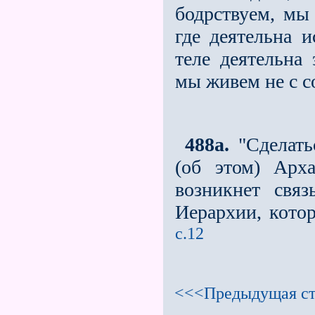
бодрствуем, мы 
где деятельна и
теле деятельна 
мы живем не с с
488a.
"Сделать
(об этом) Арх
возникнет свя
Иерархии, кото
с.12
<<<Предыдущая ст