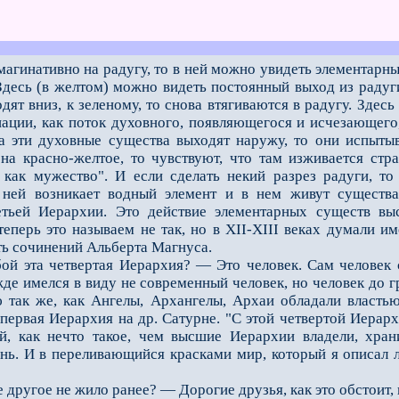
агинативно на радугу, то в ней можно увидеть элементарны
Здесь (в желтом) можно видеть постоянный выход из раду
одят вниз, к зеленому, то снова втягиваются в радугу. Здес
нации, как поток духовного, появляющегося и исчезающего
да эти духовные существа выходят наружу, то они испыт
на красно-желтое, то чувствуют, что там изживается стра
т как мужество". И если сделать некий разрез радуги, т
ней возникает водный элемент и в нем живут существа
тьей Иерархии. Это действие элементарных существ выс
еперь это называем не так, но в XII-XIII веках думали им
ть сочинений Альберта Магнуса.
 эта четвертая Иерархия? — Это человек. Сам человек с
де имелся в виду не современный человек, но человек до г
 так же, как Ангелы, Архангелы, Архаи обладали властью
 первая Иерархия на др. Сатурне. "С этой четвертой Иерар
, как нечто такое, чем высшие Иерархии владели, хран
нь. И в переливающийся красками мир, который я описал 
другое не жило ранее? — Дорогие друзья, как это обстоит, 