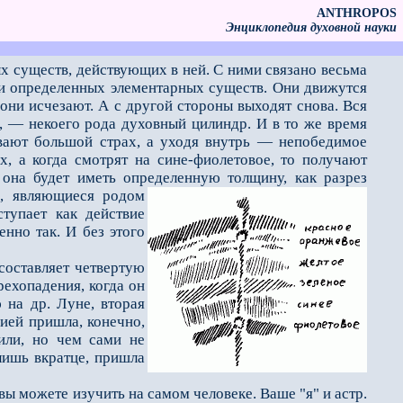
ANTHROPOS
Энциклопедия духовной науки
х существ, действующих в ней. С ними связано весьма
ги определенных элементарных существ. Они движутся
ь они исчезают. А с другой стороны выходят снова. Вся
, — некоего рода духовный цилиндр. И в то же время
ывают большой страх, а уходя внутрь — непобедимое
х, а когда смотрят на сине-фиолетовое, то получают
о она будет иметь определенную толщину, как разрез
, являющиеся родом
тупает как действие
енно так. И без этого
оставляет четвертую
рехопадения, когда он
 на др. Луне, вторая
хией пришла, конечно,
или, но чем сами не
лишь вкратце, пришла
вы можете изучить на самом человеке. Ваше "я" и астр.