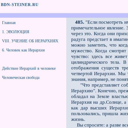
BDN-STEINER.RU
485.
"Если посмотреть им
Главная
примечательное явление. 
1. ЭВОЛЮЦИЯ
через это. Когда они прих
радуга предстает в имаги
VIII. УЧЕНИЕ ОБ ИЕРАРХИЯХ
можно заметить, что ког
6. Человек как Иерархия
мужество. Когда смотрят 
чувство: здесь все живе
цилиндрического тела.
В 
отображения существ тре
Действие Иерархий в человеке
четвертой Иерархии. Мы т
Человеческая свобода
знания, например, не поня
"Что представляет собой
Иерархию". Конечно, преж
обладал на Земле властью
Иерархия на др.Солнце, а
как дар высших Иерархий
пользовались, пришла жиз
жизнь.
Вы спросите: а разве все 