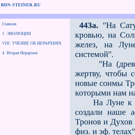
BDN-STEINER.RU
443a.
"На Сату
Главная
кровью, на Со
1. ЭВОЛЮЦИЯ
желез, на Лу
VIII. УЧЕНИЕ ОБ ИЕРАРХИЯХ
системой".
4. Вторая Иерархия
"На (древнем
жертву, чтобы с
новые сонмы Тро
которыми нам на
На Луне к ра
создали наше а
Тронов и Духов
физ. и эф. телах"