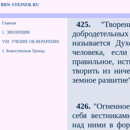
BDN-STEINER.RU
425.
"Творен
Главная
добродетельны
1. ЭВОЛЮЦИЯ
называется Ду
VIII. УЧЕНИЕ ОБ ИЕРАРХИЯХ
человека, есл
1. Божественная Троица
правильное, ист
творить из нич
земное развитие
426.
"Огненное
себя вестникам
над ними в фор