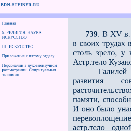
BDN-STEINER.RU
Главная
739
. В ХV в
5. РЕЛИГИЯ. НАУКА.
ИСКУССТВО
в своих трудах 
III. ИСКУССТВО
столь зрело, у 
Приложение к пятому отделу
Астр.тело Кузан
Персоналии в духовнонаучном
Галилей сыгр
рассмотрении. Спиритуальная
экономия
развития с
расточительств
памяти, способн
И оно было уна
перевоплощение
астр.тело одн