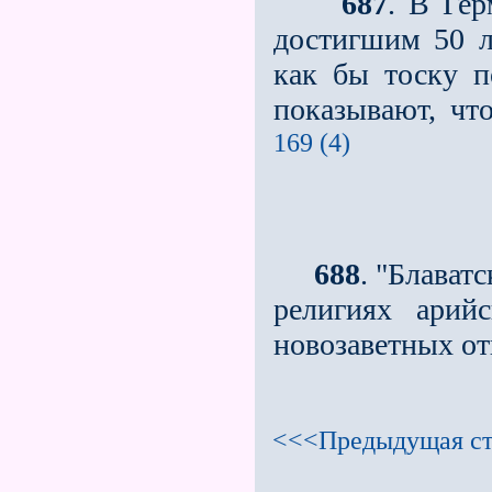
687
. В Гер
достигшим 50 ле
как бы тоску п
показывают, чт
169 (4)
688
. "Блават
религиях арий
новозаветных от
<<<Предыдущая ст