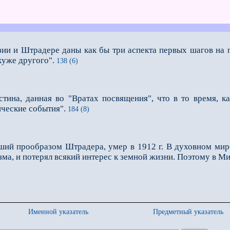
езии и Штрадере даны как бы три аспекта первых шагов на 
хуже другого".
138 (6)
истина, данная во "Вратах посвящения", что в то время, 
ческие события".
184 (8)
вший прообразом Штрадера, умер в 1912 г. В духовном мир
зма, и потерял всякий интерес к земной жизни. Поэтому в М
Именной указатель
Предметный указатель