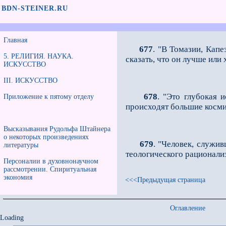
BDN-STEINER.RU
Главная
677
. "В Томазии, Кап
5. РЕЛИГИЯ. НАУКА.
сказать, что он лучше или 
ИСКУССТВО
III. ИСКУССТВО
678
. "Это глубокая 
Приложение к пятому отделу
происходят большие косми
Высказывания Рудольфа Штайнера
о некоторых произведениях
679
. "Человек, служи
литературы
теологического рационали
Персоналии в духовнонаучном
рассмотрении. Спиритуальная
экономия
<<<Предыдущая страница
Оглавление
Loading