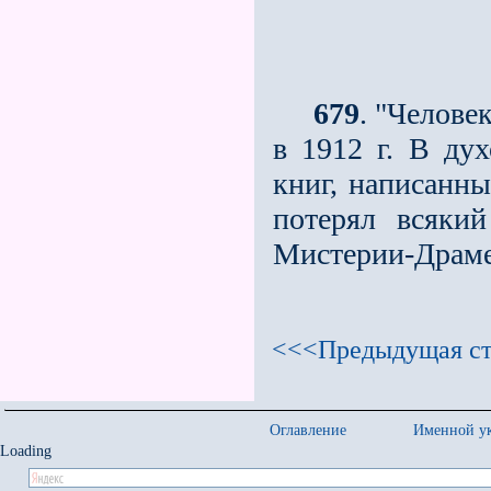
679
. "Челове
в 1912 г. В ду
книг, написанны
потерял всяки
Мистерии-Драме
<<<Предыдущая ст
Оглавление
Именной ук
Loading