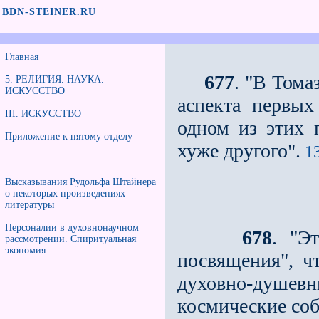
BDN-STEINER.RU
Главная
677
. "В Тома
5. РЕЛИГИЯ. НАУКА.
ИСКУССТВО
аспекта первы
III. ИСКУССТВО
одном из этих 
Приложение к пятому отделу
хуже другого".
13
Высказывания Рудольфа Штайнера
о некоторых произведениях
литературы
Персоналии в духовнонаучном
678
. "Э
рассмотрении. Спиритуальная
экономия
посвящения", ч
духовно-душе
космические соб