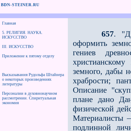
BDN-STEINER.RU
Главная
657
. "Д
5. РЕЛИГИЯ. НАУКА.
ИСКУССТВО
оформить земно
III. ИСКУССТВО
гениев древн
Приложение к пятому отделу
христианскому
земного, дабы н
Высказывания Рудольфа Штайнера
храбрости; пан
о некоторых произведениях
литературы
Описание "скуп
Персоналии в духовнонаучном
плане дано Да
рассмотрении. Спиритуальная
экономия
физической дейс
Материалисты —
подлинной лич