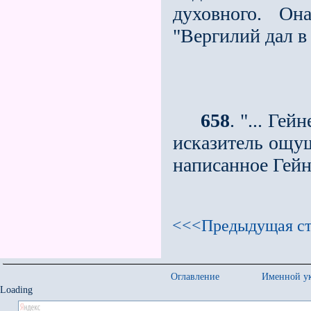
духовного. Он
"Вергилий дал в
658
. "... Ге
исказитель ощущ
написанное Гейне
<<<Предыдущая ст
Оглавление
Именной ук
Loading