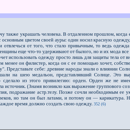
ачу также украшать человека. В отдаленном прошлом, когда 
с основным цветом своей ауры: один носил красную одежду,
сли отвлечься от того, что стало привычным, то ведь од
 Женщины еще что-то удерживают от былого, но и их мода вс
т использовать одежду просто лишь для защиты тела от вн
ем менее он филистер, когда он с ее помощью хочет, собст
". Представьте себе: древние народы знали о влиянии Солнц
шали на шею медальон, представлявший Солнце. Это выр
о сделало из этого привилегию: орден. Орден же не име
а источник. (Знамя возникло как выражение группового соз
, подражание астр.телу. Позже сочли необходимым ее уко
еков, но там он был латами, и потому он — карикатура. Н
Каждое время должно создать свою одежду.
352 (6)