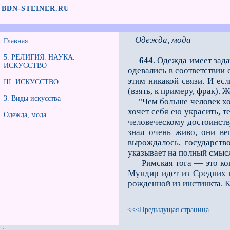
BDN-STEINER.RU
Одежда, мода
Главная
5. РЕЛИГИЯ. НАУКА.
644
. Одежда имеет зад
ИСКУССТВО
одевались в соответствии 
этим никакой связи. И е
III. ИСКУССТВО
(взять, к примеру, фрак).
3. Виды искусства
"Чем больше человек хоче
хочет себя ею украсить, т
Одежда, мода
человеческому достоинству
знал очень живо, они ве
вырождалось, государств
указывает на полный смысл
Римская тога — это копия
Мундир идет из Средних в
рожденной из инстинкта. 
<<<Предыдущая страница