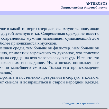
ANTHROPOS
Энциклопедия духовной науки
еще в какой-то мере созерцали сверхчувственное, люди
 другой зеленую и т.д. Современная одежда не имеет с
ежда современных мужчин напоминает сумасшедший дом
е более приближается к мужской.
ешней среды, тем больше он филистер. Чем больше он
венно, привести к выражению то духовное, что присуще
а на сердце, на всю человеческую грудь. И те, кто это
ажало их исповедание. Ну, а позже, поскольку все
ет ни малейшего смысла. Только его происхождение
нания.)
ротить и постепенно превратили в сюртук, в костюм.
ет смысла и возвращаться к старой народной одежде,
Следующая страница>>>