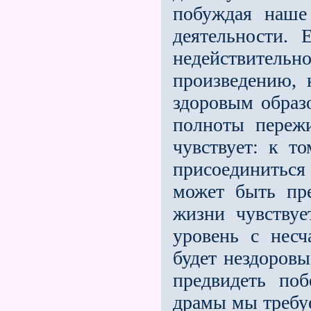
побуждая наше
деятельности.
недействител
произведению, 
здоровым образ
полноты переж
чувствует: к т
присоединиться 
может быть пре
жизни чувствуе
уровень с несч
будет нездоровы
предвидеть по
драмы мы требуе