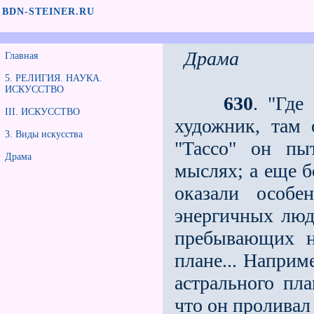
BDN-STEINER.RU
Драма
Главная
5. РЕЛИГИЯ. НАУКА.
ИСКУССТВО
630
. "Где
III. ИСКУССТВО
художник, там
3. Виды искусства
"Тассо" он пы
Драма
мыслях; а еще б
оказали особ
энергичных люд
пребывающих н
плане... Наприм
астрального пла
что он проливал 