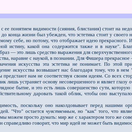
 с ее понятием видимости (сияния, блистания) стоит на не
 до конца жизни был убежден, что эстетика стоит у своего
мому себе, но потому, что отображает идею прекрасного. И
дной истину, какой она содержится также и в науке". Бл
образ — это лишь средство выражения для сверхчувственног
ва, наравне с наукой, в познании. Для Фишера прекрасное 
ия искусства эта эстетика не понимает. По этой прич
ение искусства возвышает нас благодаря тому, что в нем
ы предстают нам не соответствуя своим идеям. Со всех ст
ик лишь устраняет основу несовершенного и являет глазу о
лядное бытие, и это есть лишь совершенство сути, которую
ействительному даровать такой облик, чтобы оно выступа
сть, поскольку оно наколдовывает перед нашими органа
дей. "Что" остается
чувственным
, но "как" того, что явля
й мы можем просто думать: мир же с характером того же сов
н справедливо говорит, что мир идей не может быть видимо