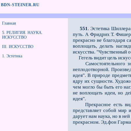
BDN-STEINER.RU
Главная
551
. Эстетика Шиллера
5. РЕЛИГИЯ. НАУКА.
путь. А Фридрих Т. Фишер
ИСКУССТВО
прекрасно не благодаря са
воплощать, делать нагля
III. ИСКУССТВО
искусства. "Чувственный 
1. Эстетика
Гегель видит цель искусст
Самостоятельного значен
неплодотворной. Произвед
идея". В природе предмет
ядру их сущности. Художн
чем могло бы быть его наг
не воплощать идеи, но д
идея".
Прекрасное есть видимо
представляет собой мир и
дарует нам наука, но в не
прекрасном. Эд.фон Гарма