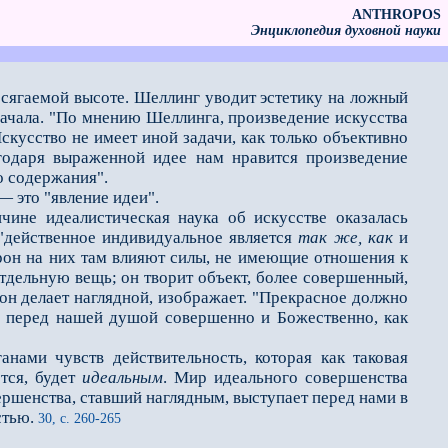
ANTHROPOS
Энциклопедия духовной науки
досягаемой высоте. Шеллинг уводит эстетику на ложный
 начала. "По мнению Шеллинга, произведение искусства
скусство не имеет иной задачи, как только объективно
агодаря выраженной идее нам нравится произведение
о содержания".
— это "явление идеи".
ине идеалистическая наука об искусстве оказалась
 "действенное индивидуальное является
так же, как
и
орон на них там влияют силы, не имеющие отношения к
тдельную вещь; он творит объект, более совершенный,
 он делает наглядной, изображает. "Прекрасное должно
ло перед нашей душой совершенно и Божественно, как
ми чувств действительность, которая как таковая
ется, будет
идеальным
. Мир идеального совершенства
ершенства, ставший наглядным, выступает перед нами в
стью.
30, с. 260-265