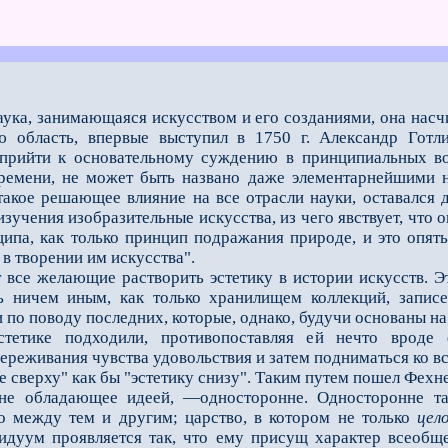
наука, занимающаяся искусством и его созданиями, она насчи
 область, впервые выступил в 1750 г. Александр Готл
прийти к основательному суждению в принципиальных воп
ремени, не может быть названо даже элементарнейшими на
такое решающее влияние на все отрасли науки, оставался
изучения изобразительные искусства, из чего явствует, что 
ципа, как только принцип подражания природе, и это опять
 в творении им искусства".
е желающие растворить эстетику в истории искусств. Эта
 ничем иным, как только хранилищем коллекций, запис
по поводу последних, которые, однако, будучи основаны на
тетике подходили, противопоставляя ей нечто вроде 
реживания чувства удовольствия и затем подниматься ко все
е сверху" как бы "эстетику снизу". Таким путем пошел Фехне
ладающее идеей, —односторонне. Односторонне также
о между тем и другим; царство, в котором не только
цел
идуум проявляется так, что ему присущ характер всеобще