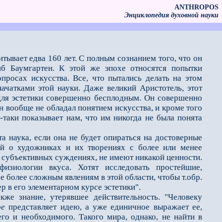
ANTHROPOS
Энциклопедия духовной науки
тывает едва 160 лет. С полным сознанием того, что он
иб Баумгартен. К этой же эпохе относятся попытки
росах искусства. Все, что пытались делать на этом
чатками этой науки. Даже великий Аристотель, этот
 для эстетики совершенно бесплодным. Он совершенно
он вообще не обладал понятием искусства, и кроме того
-таки показывает нам, что им никогда не была понята
 наука, если она не будет опираться на достоверные
ей о художниках и их творениях с более или менее
 субъективных суждениях, не имеют никакой ценности.
физиологии вкуса. Хотят исследовать простейшие,
 более сложным явлениям в этой области, чтобы т.обр.
р в его элементарном курсе эстетики".
 знание, утерявшее действительность. "Человеку
ое
представляет идею, а уже единичное выражает ее,
го и необходимого. Такого мира, однако, не найти в