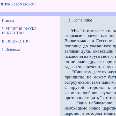
BDN-STEINER.RU
1. Эстетика
Главная
5. РЕЛИГИЯ. НАУКА.
546
. "Эстетика — это 
ИСКУССТВО
открывает новую научную
Винкельмана и Лессинга 
III. ИСКУССТВО
поприще до указанного в
1. Эстетика
великан духа, оказавший 
исключил из круга своего 
он не знает другого прин
задача человеческого духа
"Слишком далеко идут вс
принципы, не может быть
остроумными замечаниями 
С другой стороны, к эс
элементарнейшие случаи пе
противопоставить "эстетик
Одно наблюдение, не об
необходимо новое царств
царство, в котором индив