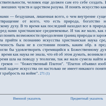
ствительности, человек еще должен сам его себе создать.
 внешних чувств и царством разума. И понять искусство как
ми — бездушная, лишенная всего, о чем внутренне сущес
твращение от всего, что есть природа, богатство не
ому духу. В то время как последний находил все в природе
ред нами христианское средневековье. И так же мало, как 
 был понять возможности преодоления границ природы и зар
ла прийти к познанию искусства христианская наука сред
ченость была не в состоянии понять, каким обр. в пре
могли бы удовлетворить стремящийся к Божественному ду
о время как наука не знала, что ей об этом думать, возникл
ремя шла на поводу у теологии, так же мало сумела найти и
т греков — "божественный Платон". "Платон объявил изоб
ной задаче искусства он настолько не имеет никакого поня
т храбрость на войне".
271 (1)
Именной указатель
Предметный указатель