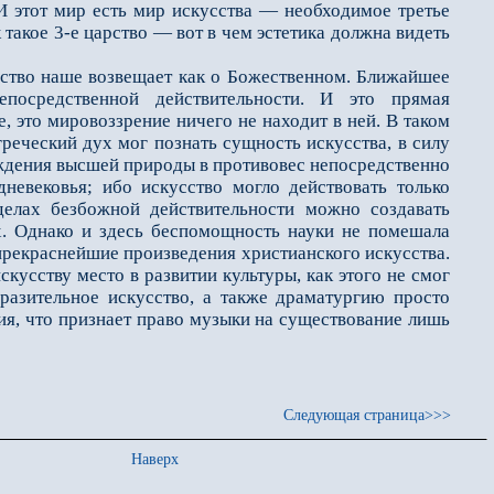
 И этот мир есть мир искусства — необходимое третье
 такое 3-е царство — вот в чем эстетика должна видеть
тво наше возвещает как о Божественном. Ближайшее
посредственной действительности. И это прямая
, это мировоззрение ничего не находит в ней. В таком
греческий дух мог познать сущность искусства, в силу
ождения высшей природы в противовес непосредственно
невековья; ибо искусство могло действовать только
делах безбожной действительности можно создавать
х. Однако и здесь беспомощность науки не помешала
и прекраснейшие произведения христианского искусства.
скусству место в развитии культуры, как этого не смог
разительное искусство, а также драматургию просто
тия, что признает право музыки на существование лишь
Следующая страница>>>
Наверх