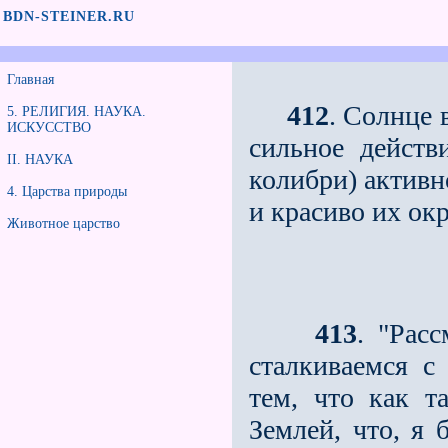
BDN-STEINER.RU
Главная
412
. Солнце 
5. РЕЛИГИЯ. НАУКА.
ИСКУССТВО
сильное действ
II. НАУКА
колибри) активн
4. Царства природы
и красиво их ок
Животное царство
413
. "Рас
сталкиваемся с
тем, что как т
Землей, что, я 