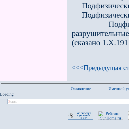
Подфизический,
Подфизический
Подфизичес
разрушительны
(сказано 1.Х.1911
<<<Предыдущая ст
Оглавление
Именной ук
Loading