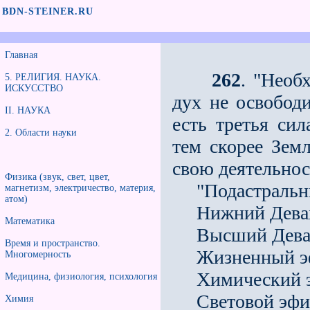
BDN-STEINER.RU
Главная
262
. "Необ
5. РЕЛИГИЯ. НАУКА.
ИСКУССТВО
дух не освободи
II. НАУКА
есть третья си
2. Области науки
тем скорее Зем
свою деятельнос
Физика (звук, свет, цвет,
"Подастральны
магнетизм, электричество, материя,
атом)
Нижний Деваха
Математика
Высший Девахан
Время и пространство.
Жизненный э
Многомерность
Химический э
Медицина, физиология, психология
Световой эфи
Химия