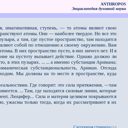
ANTHROPOS
Энциклопедия духовной науки
я, имагинативная, ступень, — то атомы являют свою
странствуют атомы. Они — наиболее твердое. Но все это
зыри, а там, где пустое пространство, там находится
ставляют собой по отношению к своему окружению. Вам
атомы. В них пространство пусто, в них ничего нет. И в
ание на пустоту вызывает действие. Однако должно ли
о, в этих пузырях. ... ... а именно субстанция Аримана;
риманическая субстанциональность, Ариман. Отсюда
иходим. Мы должны на то место в пространстве, куда
еальностями. Где говорят: это сила притяжения, —там
имеется. ... Там, где находятся силовые линии, которые
ент, Люцифер... Сила и материя целиком покрываются
 ужасны только тогда, когда их рассматривают в их
Следующая страница>>>