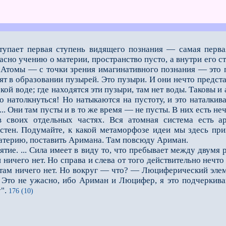
ступает первая ступень видящего познания — самая перва
ласно учению о материи, пространство пусто, а внутри его 
 Атомы — с точки зрения имагинативного познания — это пу
оят в образовании пузырей. Это пузыри. И они нечто пред
ой воде; где находятся эти пузыри, там нет воды. Таковы и 
о натолкнуться! Но натыкаются на пустоту, и это наталкив
.. Они там пусты и в то же время — не пусты. В них есть нечт
в своих отдельных частях. Вся атомная система есть а
 стен. Подумайте, к какой метаморфозе идеи мы здесь пр
материю, поставить Аримана. Там повсюду Ариман.
е. ... Сила имеет в виду то, что пребывает между двумя р
 ничего нет. Но справа и слева от того действительно нечто 
 там ничего нет. Но вокруг — что? — Люциферический элем
то не ужасно, ибо Ариман и Люцифер, я это подчеркиваю,
у".
176 (10)