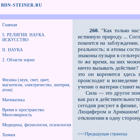
BDN-STEINER.RU
Главная
260
. "Как только на
5. РЕЛИГИЯ. НАУКА.
истинную природу. ... Сог
ИСКУССТВО
покоится на заблуждении.
реальность; и атомы сост
II. НАУКА
знакомы пузыри в сельтерск
2. Области науки
то же время, на них можн
ничто вызывать действие? .
это он коренится здесь 
Физика (звук, свет, цвет,
происходит и возведение
магнетизм, электричество, материя,
учение о материи ставит 
атом)
Сила — это другое поняти
как раз в действительности
Математика
сегодня рисуют в физике,
Время и пространство.
Люцифером и Ариманом! Э
Многомерность
отклонении в одну сторон
Медицина, физиология, психология
<<<Предыдущая страница
Химия