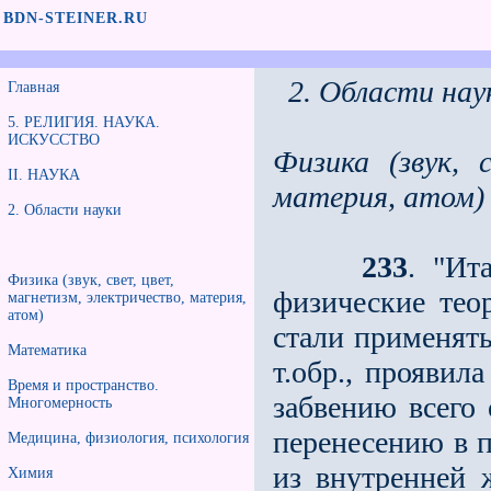
BDN-STEINER.RU
2. Области нау
Главная
5. РЕЛИГИЯ. НАУКА.
ИСКУССТВО
Физика (звук, 
II. НАУКА
материя, атом)
2. Области науки
233
. "Ит
Физика (звук, свет, цвет,
физические тео
магнетизм, электричество, материя,
атом)
стали применять
Математика
т.обр., проявил
Время и пространство.
забвению всего 
Многомерность
перенесению в п
Медицина, физиология, психология
из внутренней 
Химия