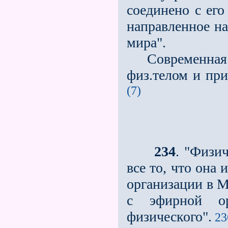
соединено с ег
направленное н
мира".
Современная фи
физ.телом и пр
(7)
234
. "Физи
все то, что она
организации в М
с эфирной ор
физического".
23