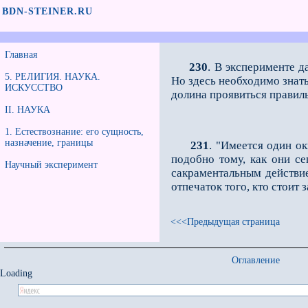
BDN-STEINER.RU
Главная
230
. В эксперименте д
5. РЕЛИГИЯ. НАУКА.
Но здесь необходимо знат
ИСКУССТВО
долина проявиться правил
II. НАУКА
1. Естествознание: его сущность,
назначение, границы
231
. "Имеется один о
подобно тому, как они с
Научный эксперимент
сакраментальным действие
отпечаток того, кто стоит
<<<Предыдущая страница
Оглавление
Loading