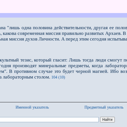
ана "лишь одна половина действительности, другая ее пол
ь, какова современная миссия правильно развитых Архаев. 
ьная миссия духов Личности. А перед этим сегодня испыты
ккультный тезис, который гласит: Лишь тогда люди смогут 
егодня производят минеральные предметы, когда лаборато
м". В противном случае это будет черной магией. Ибо во
 за лабораторным столом.
104 (10)
Именной указатель
Предметный указатель