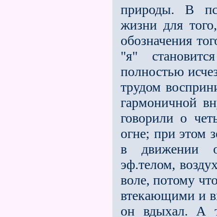
природы. В пс
жизни для того
обозначения тог
"я" становитс
полностью исчез
трудом восприни
гармоничной вн
говорили о чет
огне; при этом 
в движении о
эф.телом, возду
воле, потому чт
втекающими и в
он вдыхал. А т