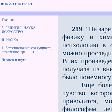
BDN-STEINER.RU
Главная
219
. "На зар
5. РЕЛИГИЯ. НАУКА.
ИСКУССТВО
физику и хим
II. НАУКА
психологию в 
1. Естествознание: его сущность,
можно проследит
назначение, границы
В их произведе
Человек и наука
получала из вне
было понемногу 
Еще более ху
чувство котор
приводится, м
философам ле