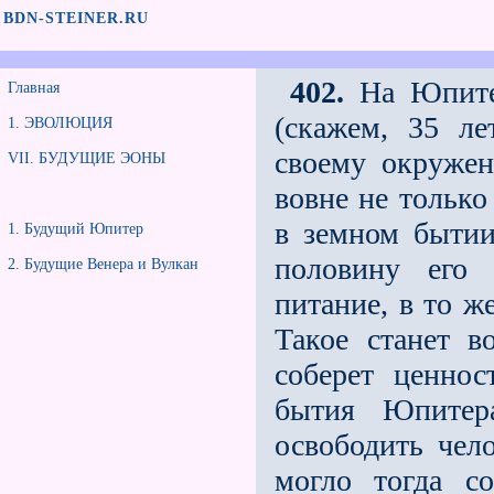
BDN-STEINER.RU
402.
На Юпитер
Главная
(скажем, 35 ле
1. ЭВОЛЮЦИЯ
своему окружен
VII. БУДУЩИЕ ЭОНЫ
вовне не только
в земном бытии
1. Будущий Юпитер
половину его 
2. Будущие Венера и Вулкан
питание, в то ж
Такое станет в
соберет ценно
бытия Юпитер
освободить чел
могло тогда с