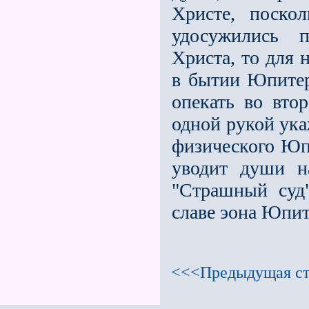
Христе, поско
удосужились 
Христа, то для 
в бытии Юпитер
опекать во вто
одной рукой ука
физического Юпи
уводит души н
"Страшный суд
славе эона Юпит
<<<Предыдущая ст