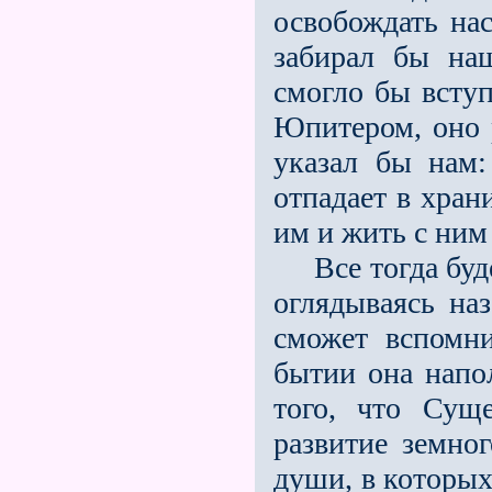
освобождать на
забирал бы на
смогло бы всту
Юпитером, оно 
указал бы нам:
отпадает в хран
им и жить с ним
Все тогда будет
оглядываясь наз
сможет вспомн
бытии она напо
того, что Сущ
развитие земног
души, в которых