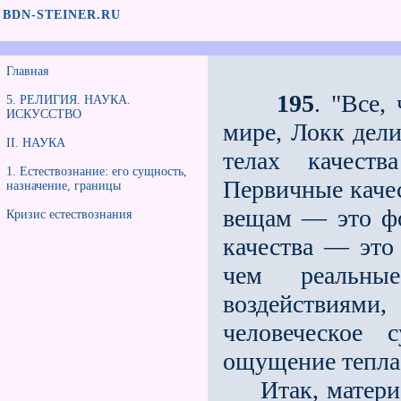
BDN-STEINER.RU
Главная
195
. "Все,
5. РЕЛИГИЯ. НАУКА.
ИСКУССТВО
мире, Локк дели
II. НАУКА
телах качеств
1. Естествознание: его сущность,
Первичные каче
назначение, границы
вещам — это фо
Кризис естествознания
качества — это 
чем реальны
воздействиям
человеческое 
ощущение тепла. 
Итак, материал