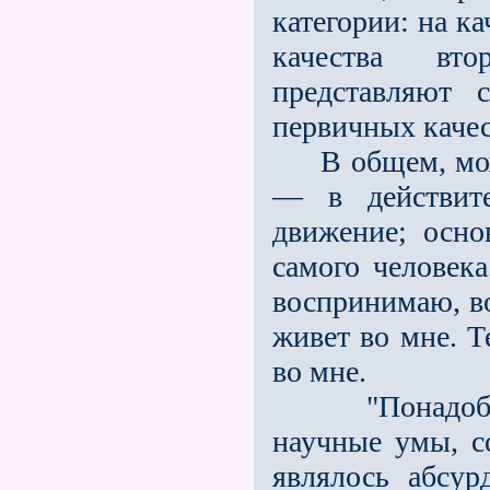
категории: на к
качества вт
представляют 
первичных качес
В общем, можн
— в действите
движение; осно
самого человека
воспринимаю, во
живет во мне. Т
во мне.
"Понадобилос
научные умы, с
являлось абсу