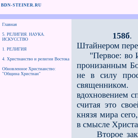
BDN-STEINER.RU
Главная
158б
.
5. РЕЛИГИЯ. НАУКА.
ИСКУССТВО
Штайнером пере
1. РЕЛИГИЯ
"Первое: во Им
4. Христианство и религии Востока
пронизанным Бо
Обновленное Христианство:
не в силу проф
"Община Христиан"
священником
вдохновением с
считая это сво
князя мира сег
в смысле Христа
Второе заключ